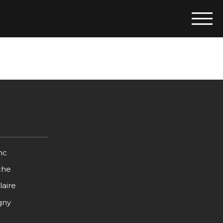
nc
che
laire
gny